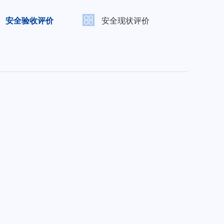
安全验收评价
安全现状评价