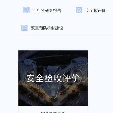
可行性研究报告
安全预评价
双重预防机制建设